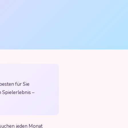
besten für Sie
 Spielerlebnis –
 suchen jeden Monat