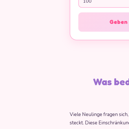
Geben S
Was bed
Viele Neulinge fragen sich
steckt. Diese Einschränku