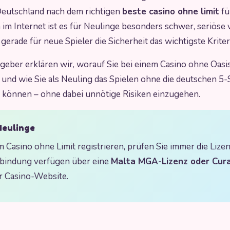
Deutschland nach dem richtigen
beste casino ohne limit
fü
m Internet ist es für Neulinge besonders schwer, seriöse
 gerade für neue Spieler die Sicherheit das wichtigste Krite
geber erklären wir, worauf Sie bei einem Casino ohne Oasi
 und wie Sie als Neuling das Spielen ohne die deutschen 5
können – ohne dabei unnötige Risiken einzugehen.
Neulinge
m Casino ohne Limit registrieren, prüfen Sie immer die Lize
bindung verfügen über eine
Malta MGA-Lizenz oder Cura
r Casino-Website.