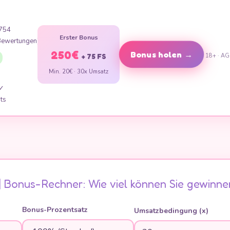
754
Erster Bonus
ewertungen)
250€
Bonus holen →
+ 75 FS
18+ · AGB
Min. 20€ · 30x Umsatz
✓
ts
 Bonus-Rechner: Wie viel können Sie gewinne
Bonus-Prozentsatz
Umsatzbedingung (x)