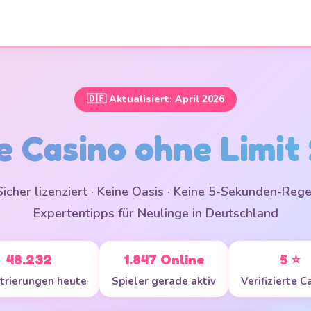
🇩🇪 Aktualisiert: April 2026
e Casino ohne Limit
Sicher lizenziert · Keine Oasis · Keine 5-Sekunden-Rege
Expertentipps für Neulinge in Deutschland
48.233
1.848
Online
5 ⭐
trierungen heute
Spieler gerade aktiv
Verifizierte C