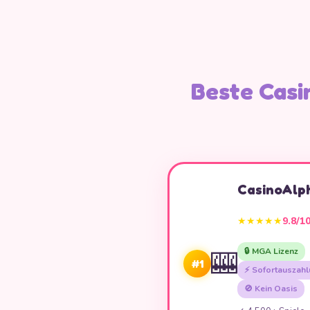
Beste Casi
CasinoAlp
★★★★★
9.8/1
🎰
🔒 MGA Lizenz
#1
⚡ Sofortauszah
🚫 Kein Oasis