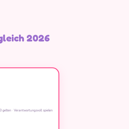
gleich 2026
 gelten · Verantwortungsvoll spielen