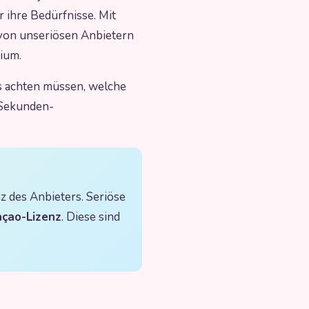
r ihre Bedürfnisse. Mit
 von unseriösen Anbietern
rium.
s achten müssen, welche
-Sekunden-
nz des Anbieters. Seriöse
çao-Lizenz
. Diese sind