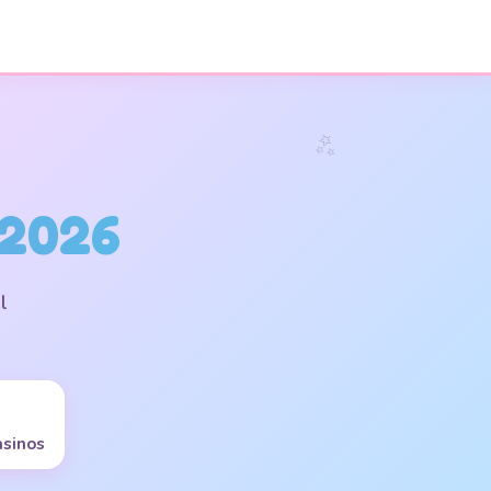
 2026
l
asinos