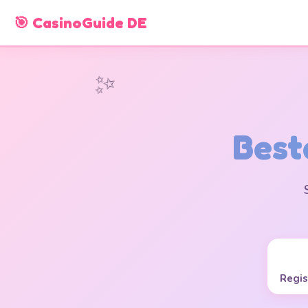
🎯 CasinoGuide DE
Best
Regis