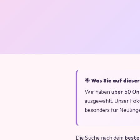
🎯 Was Sie auf dieser
Wir haben
über 50 On
ausgewählt. Unser Foku
besonders für Neulinge
Die Suche nach dem
beste