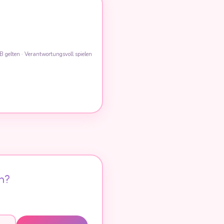
 gelten · Verantwortungsvoll spielen
n?