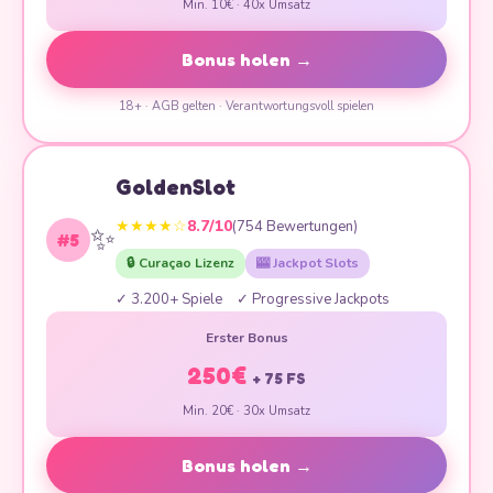
Min. 10€ · 40x Umsatz
Bonus holen →
18+ · AGB gelten · Verantwortungsvoll spielen
GoldenSlot
★★★★☆
8.7/10
(754 Bewertungen)
✨
#5
🔒 Curaçao Lizenz
🎰 Jackpot Slots
✓ 3.200+ Spiele
✓ Progressive Jackpots
Erster Bonus
250€
+ 75 FS
Min. 20€ · 30x Umsatz
Bonus holen →