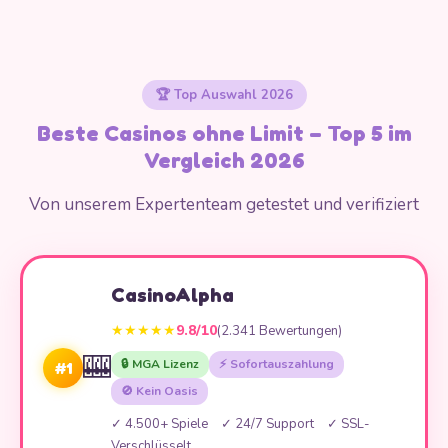
🏆 Top Auswahl 2026
Beste Casinos ohne Limit – Top 5 im
Vergleich 2026
Von unserem Expertenteam getestet und verifiziert
CasinoAlpha
★★★★★
9.8/10
(2.341 Bewertungen)
🎰
🔒 MGA Lizenz
⚡ Sofortauszahlung
#1
🚫 Kein Oasis
✓ 4.500+ Spiele
✓ 24/7 Support
✓ SSL-
Verschlüsselt