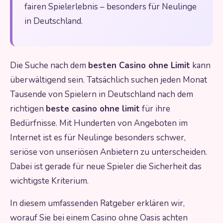
fairen Spielerlebnis – besonders für Neulinge
in Deutschland.
Die Suche nach dem
besten Casino ohne Limit
kann
überwältigend sein. Tatsächlich suchen jeden Monat
Tausende von Spielern in Deutschland nach dem
richtigen
beste casino ohne limit
für ihre
Bedürfnisse. Mit Hunderten von Angeboten im
Internet ist es für Neulinge besonders schwer,
seriöse von unseriösen Anbietern zu unterscheiden.
Dabei ist gerade für neue Spieler die Sicherheit das
wichtigste Kriterium.
In diesem umfassenden Ratgeber erklären wir,
worauf Sie bei einem Casino ohne Oasis achten