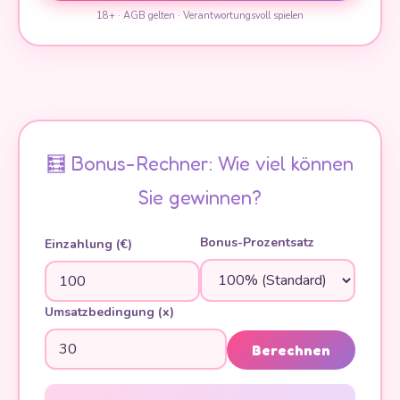
18+ · AGB gelten · Verantwortungsvoll spielen
🧮 Bonus-Rechner: Wie viel können
Sie gewinnen?
Bonus-Prozentsatz
Einzahlung (€)
Umsatzbedingung (x)
Berechnen