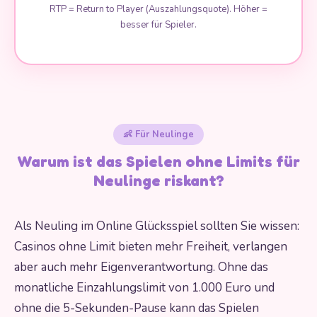
RTP = Return to Player (Auszahlungsquote). Höher =
besser für Spieler.
👶 Für Neulinge
Warum ist das Spielen ohne Limits für
Neulinge riskant?
Als Neuling im Online Glücksspiel sollten Sie wissen:
Casinos ohne Limit bieten mehr Freiheit, verlangen
aber auch mehr Eigenverantwortung. Ohne das
monatliche Einzahlungslimit von 1.000 Euro und
ohne die 5-Sekunden-Pause kann das Spielen