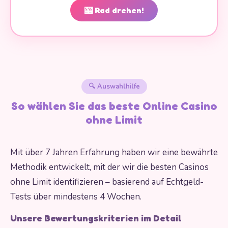
🎰 Rad drehen!
🔍 Auswahlhilfe
So wählen Sie das beste Online Casino
ohne Limit
Mit über 7 Jahren Erfahrung haben wir eine bewährte
Methodik entwickelt, mit der wir die besten Casinos
ohne Limit identifizieren – basierend auf Echtgeld-
Tests über mindestens 4 Wochen.
Unsere Bewertungskriterien im Detail