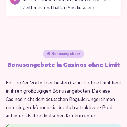
Zeitlimits und halten Sie diese ein.
🎁 Bonusangebote
Bonusangebote in Casinos ohne Limit
Ein großer Vorteil der besten Casinos ohne Limit liegt
in ihren großzügigen Bonusangeboten. Da diese
Casinos nicht dem deutschen Regulierungsrahmen
unterliegen, können sie deutlich attraktivere Boni
anbieten als ihre deutschen Konkurrenten.