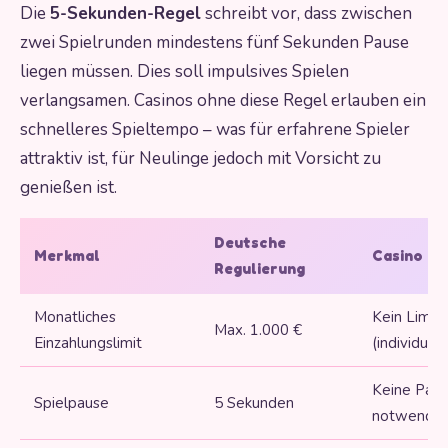
Die
5-Sekunden-Regel
schreibt vor, dass zwischen
zwei Spielrunden mindestens fünf Sekunden Pause
liegen müssen. Dies soll impulsives Spielen
verlangsamen. Casinos ohne diese Regel erlauben ein
schnelleres Spieltempo – was für erfahrene Spieler
attraktiv ist, für Neulinge jedoch mit Vorsicht zu
genießen ist.
Deutsche
Merkmal
Casino oh
Regulierung
Monatliches
Kein Limit
Max. 1.000 €
Einzahlungslimit
(individuell
Keine Pau
Spielpause
5 Sekunden
notwendig