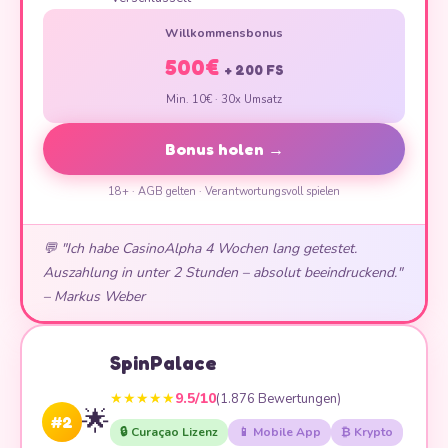
Willkommensbonus
500€
+ 200 FS
Min. 10€ · 30x Umsatz
Bonus holen →
18+ · AGB gelten · Verantwortungsvoll spielen
💬 "Ich habe CasinoAlpha 4 Wochen lang getestet.
Auszahlung in unter 2 Stunden – absolut beeindruckend."
– Markus Weber
SpinPalace
★★★★★
9.5/10
(1.876 Bewertungen)
🌟
#2
🔒 Curaçao Lizenz
📱 Mobile App
₿ Krypto