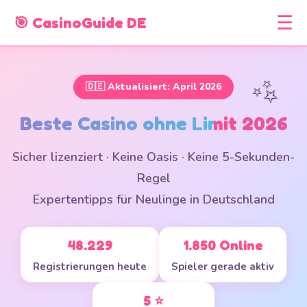
☰
🎯 CasinoGuide DE
🇩🇪 Aktualisiert: April 2026
Beste Casino ohne Limit 2026
Sicher lizenziert · Keine Oasis · Keine 5-Sekunden-
Regel
Expertentipps für Neulinge in Deutschland
48.229
1.850
Online
Registrierungen heute
Spieler gerade aktiv
5 ⭐