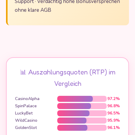
Support · Verdächtig hohe Bonusversprechen
ohne klare AGB
📊 Auszahlungsquoten (RTP) im
Vergleich
CasinoAlpha
97.2%
SpinPalace
96.8%
LuckyBet
96.5%
WildCasino
95.9%
GoldenSlot
96.1%